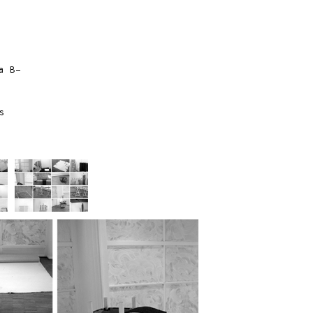
la
B-
s